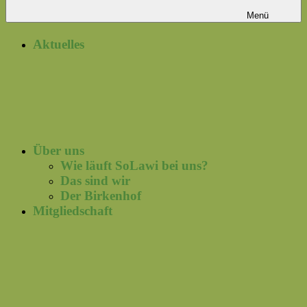
Menü
Aktuelles
Über uns
Wie läuft SoLawi bei uns?
Das sind wir
Der Birkenhof
Mitgliedschaft