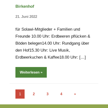
Birkenhof
21. Juni 2022
Keine
Kommentare
für Solawi-Mitglieder + Familien und
Freunde 10.00 Uhr: Erdbeeren pflücken &
Böden belegen14.00 Uhr: Rundgang über
den Hof15.30 Uhr: Live Musik,
Erdbeerkuchen & Kaffee18.00 Uhr: […]
Weiterlesen
Seitennummerierung
Nächste
1
2
3
4
»
Beiträge
der